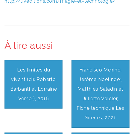
http://uveditions.com/magie-et-technologie/
À lire aussi
Les limites du
Francisco Meirino,
vivant (dir. Roberto
Jérôme Noetinger,
Barbanti et Lorraine
Matthieu Saladin et
Verner), 2016
Juliette Volcler,
Fiche technique Les
Sirènes, 2021