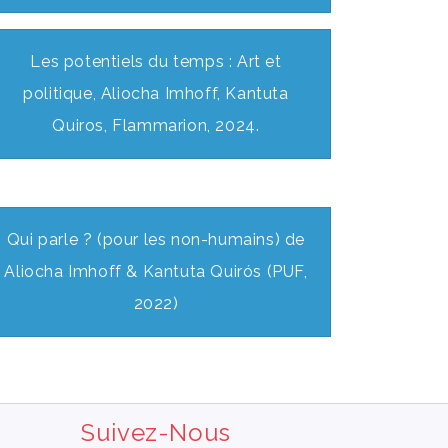
Les potentiels du temps : Art et
politique, Aliocha Imhoff, Kantuta
Quiros, Flammarion, 2024.
Qui parle ? (pour les non-humains) de
Aliocha Imhoff & Kantuta Quirós (PUF,
2022)
Suivez-Nous