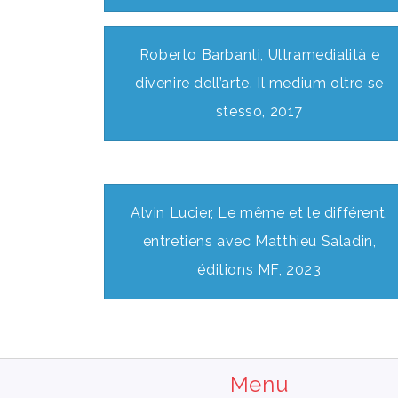
Roberto Barbanti, Ultramedialità e
divenire dell’arte. Il medium oltre se
stesso, 2017
Alvin Lucier, Le même et le différent,
entretiens avec Matthieu Saladin,
éditions MF, 2023
Menu