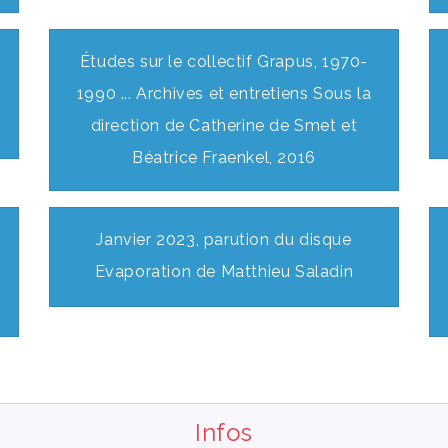
Études sur le collectif Grapus, 1970-
1990 ... Archives et entretiens Sous la
direction de Catherine de Smet et
Béatrice Fraenkel, 2016
Janvier 2023, parution du disque
Evaporation de Matthieu Saladin
Infos