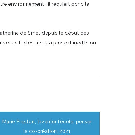
e environnement : il requiert donc la
 Catherine de Smet depuis le début des
uveaux textes, jusqu’à présent inédits ou
Marie Preston, Inventer l’école, penser
la co-création, 2021