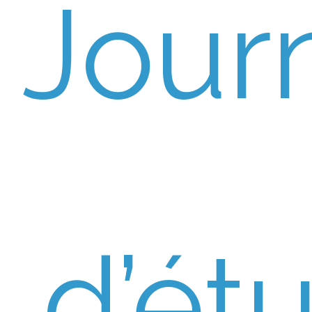
Jour
d’ét