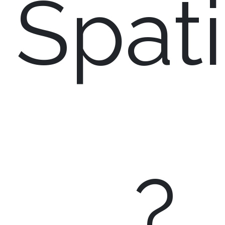
Spati
?