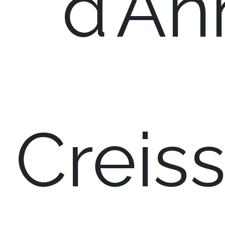
d’An
Creiss