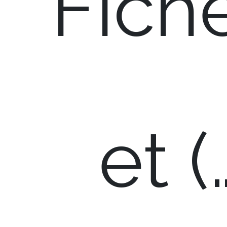
Fich
et (