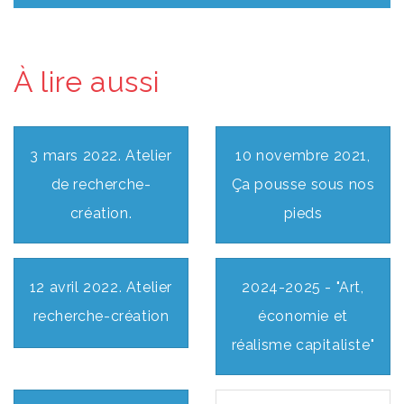
À lire aussi
3 mars 2022. Atelier
10 novembre 2021,
de recherche-
Ça pousse sous nos
création.
pieds
12 avril 2022. Atelier
2024-2025 - "Art,
recherche-création
économie et
réalisme capitaliste"