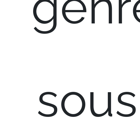
genr
sous