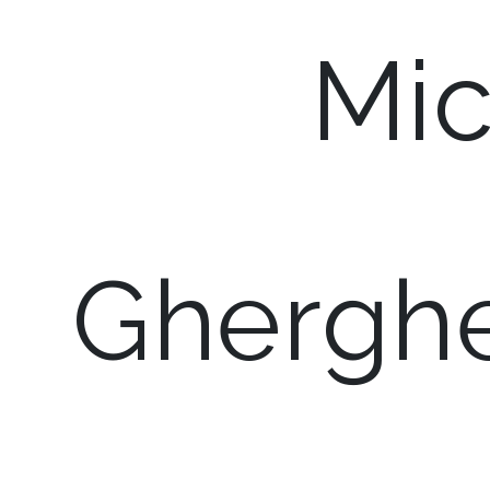
Mi
Ghergh