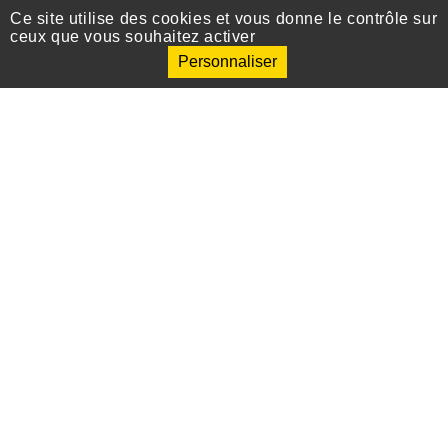
Ce site utilise des cookies et vous donne le contrôle sur
public(s) »
écosophiques »
ceux que vous souhaitez activer
Personnaliser
Menu
TEAMED
MEMBRES
MANIFESTATIONS SCIENTIFIQUES
PROGRAMMES
PUBLICATIONS
Infos
Crédits
Mentions légales