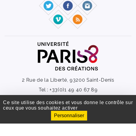
2 Rue de la Liberté, 93200 Saint-Denis
Tel : +33(0)1 49 40 67 89
Fax : +33(0) 1 48 21 04 46
Ce site utilise des cookies et vous donne le contrôle sur
ceux que vous souhaitez activer
Université Paris 8 ©2020 - Tous droits réservé
Personnaliser
Code et documentation sous licence
GPL 3
-
SPIP
-
BootStrap